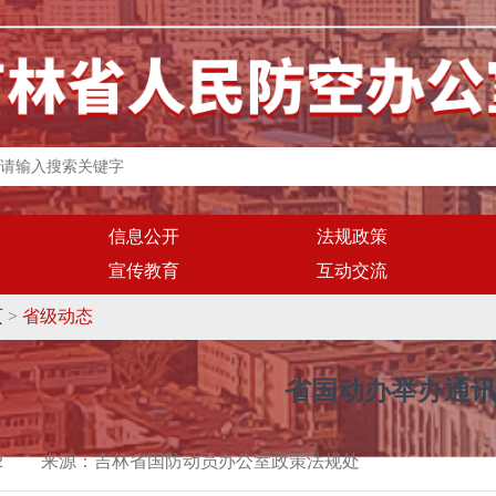
信息公开
法规政策
宣传教育
互动交流
页
>
省级动态
省国动办举办通
2
来源：
吉林省国防动员办公室政策法规处